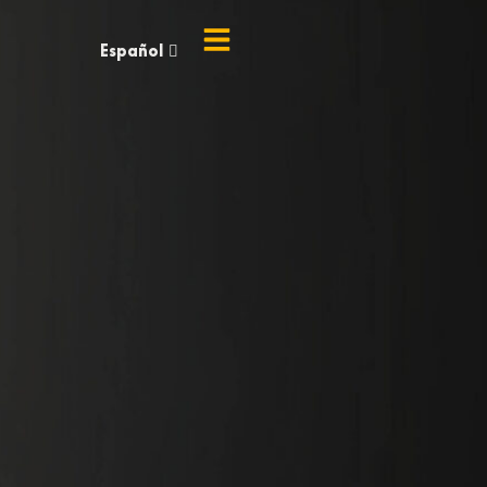
Español
English