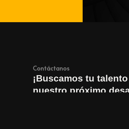
Contáctanos
¡Buscamos tu talento
nuestro próximo desa
+56228629999
info@v-max.com