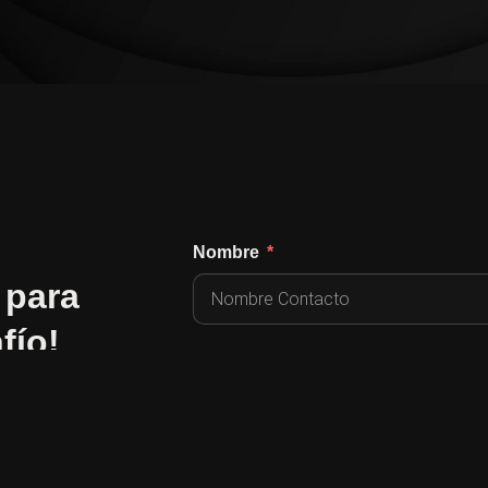
Nombre
 para
fío!
Correo Electrónico
Curriculum Vitae