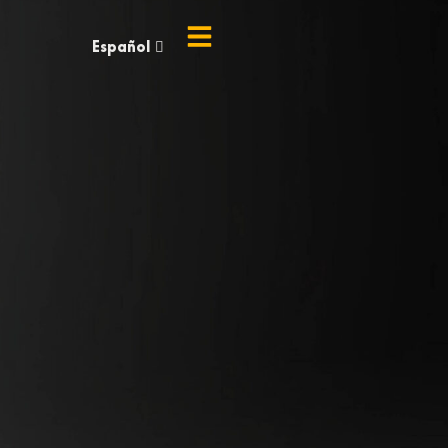
Español
English