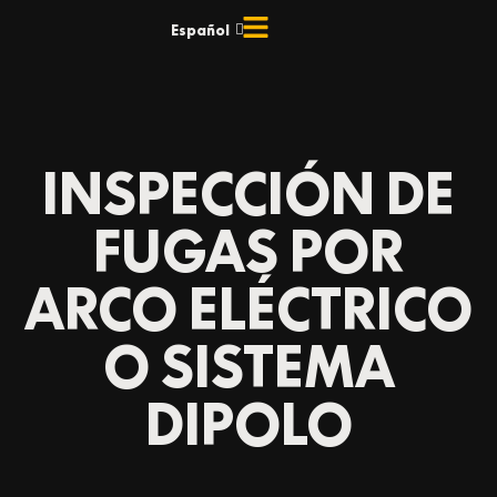
Ir
Español
English
al
contenido
INSPECCIÓN DE
FUGAS POR
ARCO ELÉCTRICO
O SISTEMA
DIPOLO