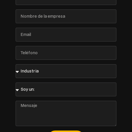
Apellido
Nombre
de
la
empresa
Email
Teléfono
Industria
Soy
un:
Mensaje