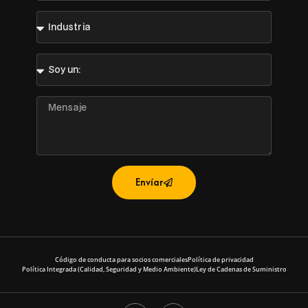
Industria
Soy
un:
Mensaje
Envíar
Código de conducta para socios comerciales
Política de privacidad
Política Integrada (Calidad, Seguridad y Medio Ambiente)
Ley de Cadenas de Suministro
L
Y