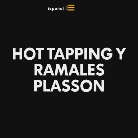
Ir
Español
English
al
contenido
HOT TAPPING Y
RAMALES
PLASSON