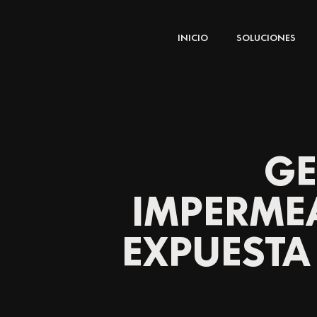
Ir
al
INICIO
SOLUCIONES
contenido
GE
IMPERMEA
EXPUESTA