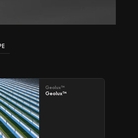
PE
Geolux™
Geolux™