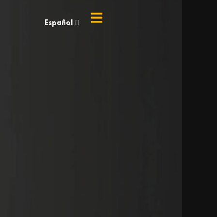
Español
English