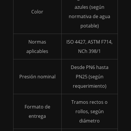
azules (según
Color
normativa de agua
potable)
Normas
ISO 4427, ASTM F714,
aplicables
NCh 398/1
Desde PN6 hasta
Presión nominal
PN25 (según
requerimiento)
Tramos rectos o
Formato de
rollos, según
entrega
diámetro