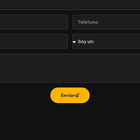
Teléfono
Soy
un:
Envíar