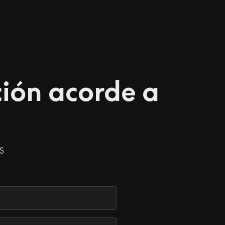
ción acorde a
s