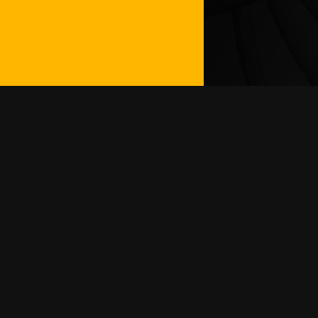
Alcance
“Fabricación de tuberías y conexiones de H
Diseño y Desarrollo de soluciones para l