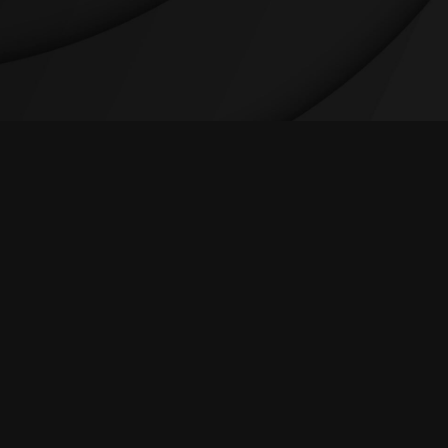
ings, válvulas, riesgo y geosintéticos.
”