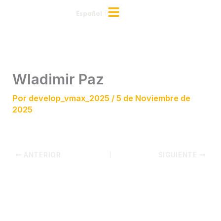
Ir
Español
English
al
contenido
Wladimir Paz
Por
develop_vmax_2025
/
5 de Noviembre de
2025
ANTERIOR
SIGUIENTE