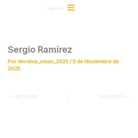
Ir
Español
English
al
contenido
Sergio Ramírez
Por
develop_vmax_2025
/
5 de Noviembre de
2025
ANTERIOR
SIGUIENTE