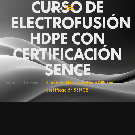
CURSO DE
Ir
Español
English
al
ELECTROFUSIÓN
contenido
HDPE CON
CERTIFICACIÓN
SENCE
Inicio
/
Cursos
/
Curso de Electrofusión HDPE con
certificación SENCE