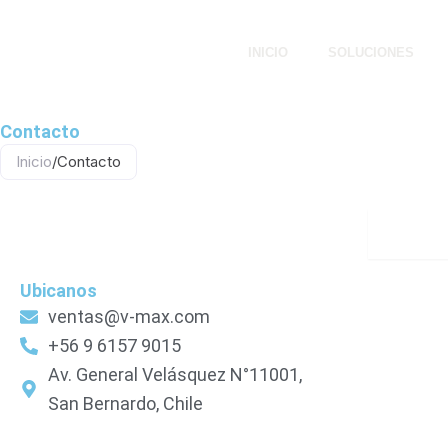
Ir
al
INICIO
SOLUCIONES
contenido
Contacto
Inicio
/
Contacto
Sant
Ubicanos
ventas@v-max.com
+56 9 6157 9015
Av. General Velásquez N°11001,
San Bernardo, Chile