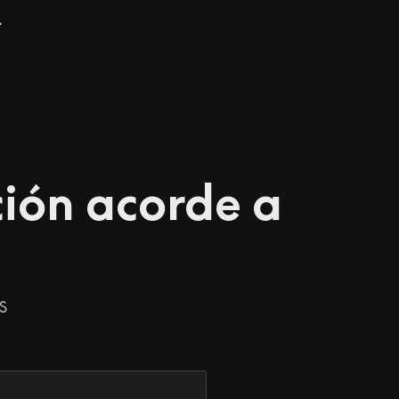
.
ción acorde a
s