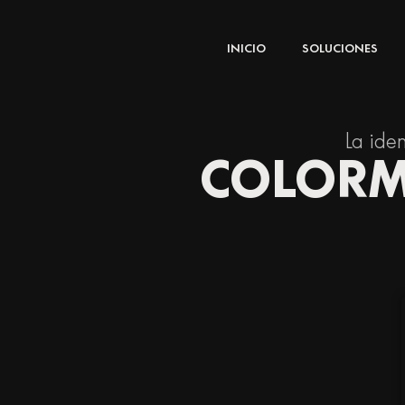
Ir
al
INICIO
SOLUCIONES
contenido
La iden
COLORMA