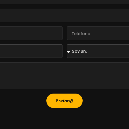
Teléfono
Soy
un:
Envíar