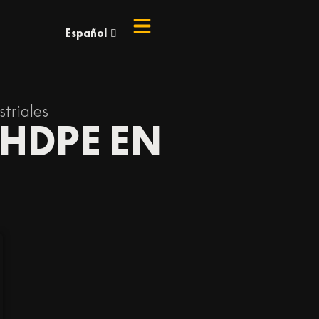
Español
English
striales
 HDPE EN